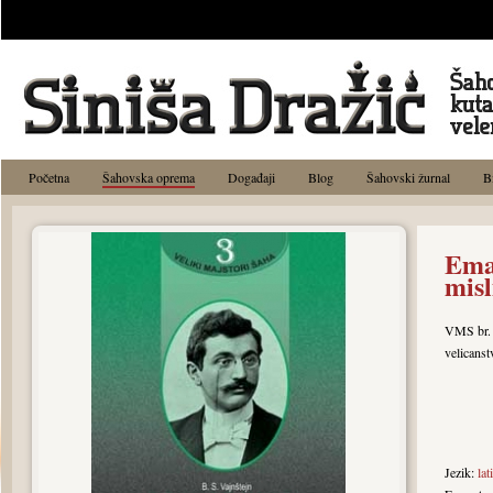
Početna
Šahovska oprema
Događaji
Blog
Šahovski žurnal
B
Ema
misl
VMS br. 
velicanst
Jezik:
lat