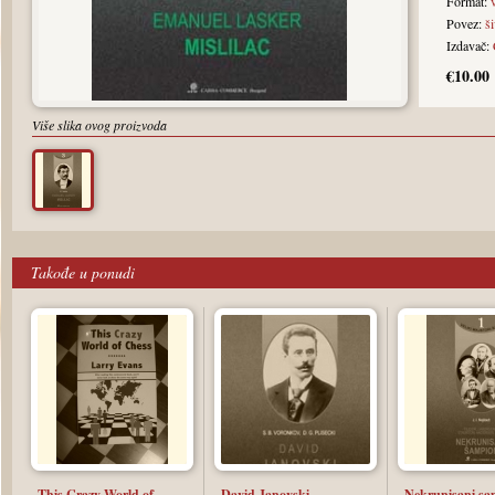
Format:
Povez:
š
Izdavač:
€10.00
Više slika ovog proizvoda
Takođe u ponudi
This Crazy World of
David Janovski
Nekrunisani sa