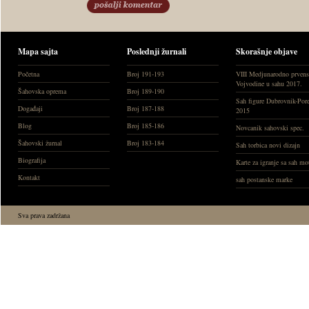
Mapa sajta
Poslednji žurnali
Skorašnje objave
Početna
Broj 191-193
VIII Medjunarodno prvens
Vojvodine u sahu 2017.
Šahovska oprema
Broj 189-190
Sah figure Dubrovnik-Por
Događaji
Broj 187-188
2015
Blog
Broj 185-186
Novcanik sahovski spec.
Šahovski žurnal
Broj 183-184
Sah torbica novi dizajn
Biografija
Karte za igranje sa sah m
Kontakt
sah postanske marke
Sva prava zadržana