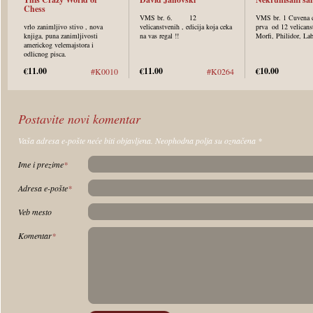
Chess
VMS br. 6. 12
VMS br. 1 Cuvena cr
vrlo zanimljivo stivo , nova
velicanstvenih , edicija koja ceka
prva od 12 velicans
knjiga, puna zanimljivosti
na vas regal !!
Morfi, Philidor, L
americkog velemajstora i
odlicnog pisca.
€11.00
€11.00
€10.00
#K0010
#K0264
Postavite novi komentar
Vaša adresa e-pošte neće biti objavljena. Neophodna polja su označena
*
Ime i prezime
*
Adresa e-pošte
*
Veb mesto
Komentar
*