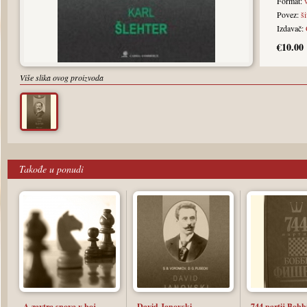
Format:
Povez:
š
Izdavač:
€10.00
Više slika ovog proizvoda
Takođe u ponudi
A zavtra snova v boj…
David Janovski
744 partij Bobbi