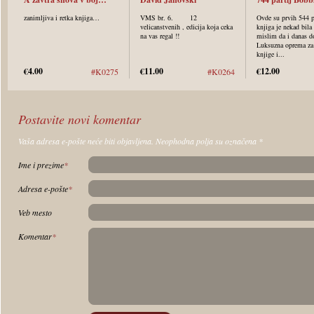
zanimljiva i retka knjiga…
VMS br. 6. 12
Ovde su prvih 544 
velicanstvenih , edicija koja ceka
knjiga je nekad bila
na vas regal !!
mislim da i danas d
Luksuzna oprema za
knjige i...
€4.00
€11.00
€12.00
#K0275
#K0264
Postavite novi komentar
Vaša adresa e-pošte neće biti objavljena. Neophodna polja su označena
*
Ime i prezime
*
Adresa e-pošte
*
Veb mesto
Komentar
*