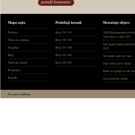
Mapa sajta
Poslednji žurnali
Skorašnje objave
Početna
Broj 191-193
VIII Medjunarodno prvens
Vojvodine u sahu 2017.
Šahovska oprema
Broj 189-190
Sah figure Dubrovnik-Por
Događaji
Broj 187-188
2015
Blog
Broj 185-186
Novcanik sahovski spec.
Šahovski žurnal
Broj 183-184
Sah torbica novi dizajn
Biografija
Karte za igranje sa sah m
Kontakt
sah postanske marke
Sva prava zadržana