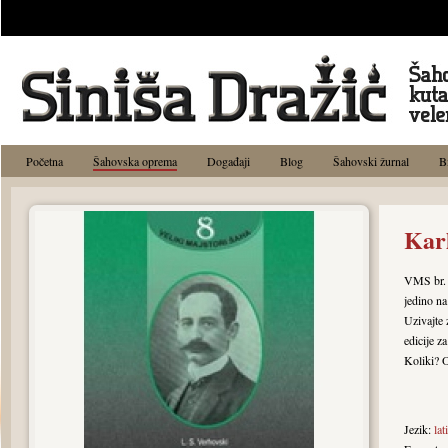
Početna
Šahovska oprema
Događaji
Blog
Šahovski žurnal
B
Karl
VMS br. 
jedino na
Uzivajte 
edicije z
Koliki? O
Jezik:
lat