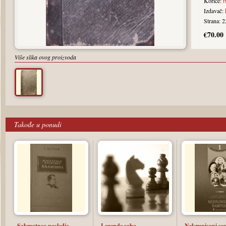
Korice:
t
Izdavač:
Strana: 
€70.00
Više slika ovog proizvoda
Takođe u ponudi
Sahmatnoe nasledie
Legende saha
Nekrunisani sa