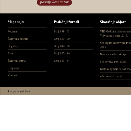
Mapa sajta
Poslednji žurnali
Skorašnje objave
Početna
Broj 191-193
VIII Medjunarodno prvens
Vojvodine u sahu 2017.
Šahovska oprema
Broj 189-190
Sah figure Dubrovnik-Por
Događaji
Broj 187-188
2015
Blog
Broj 185-186
Novcanik sahovski spec.
Šahovski žurnal
Broj 183-184
Sah torbica novi dizajn
Biografija
Karte za igranje sa sah m
Kontakt
sah postanske marke
Sva prava zadržana