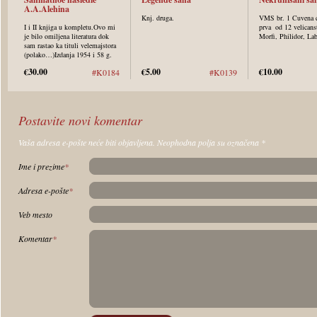
A.A.Alehina
Knj. druga.
VMS br. 1 Cuvena cr
I i II knjiga u kompletu.Ovo mi
prva od 12 velicans
je bilo omiljena literatura dok
Morfi, Philidor, L
sam rastao ka tituli velemajstora
(polako…)Izdanja 1954 i 58 g.
€30.00
€5.00
€10.00
#K0184
#K0139
Postavite novi komentar
Vaša adresa e-pošte neće biti objavljena. Neophodna polja su označena
*
Ime i prezime
*
Adresa e-pošte
*
Veb mesto
Komentar
*