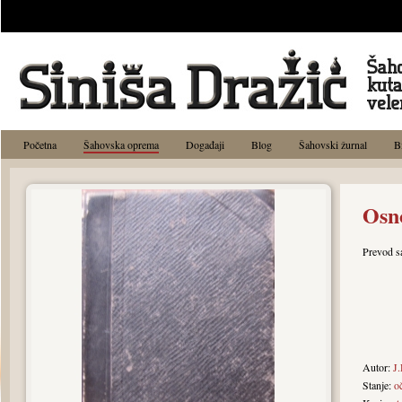
Početna
Šahovska oprema
Događaji
Blog
Šahovski žurnal
B
Osn
Prevod sa
Autor:
J
Stanje:
o