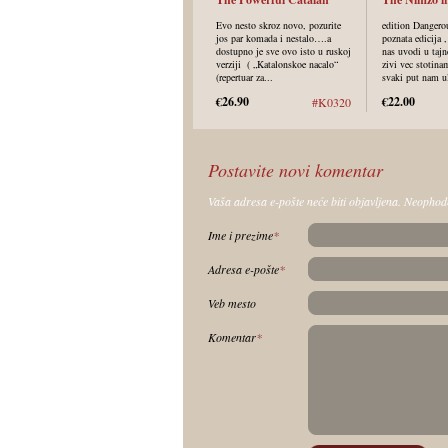
Evo nesto skroz novo, pozurite
edition Dangero
jos par komada i nestalo….a
poznata edicija 
dostupno je sve ovo isto u ruskoj
nas uvodi u tajn
verziji ( „Katalonskoe nacalo“
zivi vec stotin
(repertuar za...
svaki put nam ul
€26.90
€22.00
#K0320
Postavite novi komentar
Vaša adresa e-pošte neće biti objavljena. Neopho
Ime i prezime
*
Adresa e-pošte
*
Veb mesto
Komentar
*