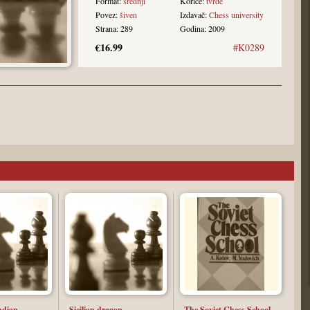
Format:
srednji
Korice:
tvrde
Povez:
šiven
Izdavač:
Chess university
Strana: 289
Godina: 2009
€16.99
#K0289
ndian
Sicilian dragon
The Soviet Chess School