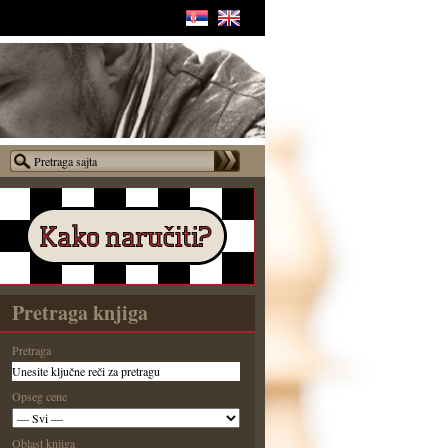
Pretraga knjiga
Pretraga
Opseg cene
Oblast knjiga