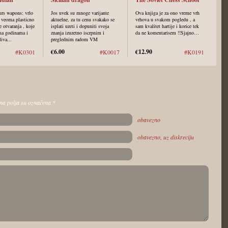
urs wapons: vrlo
Jos uvek su mnoge varijante
Ova knjiga je za ono vreme vrh
, veoma plasticno
aktuelne, za tu cenu svakako se
vrhova u svakom pogledu , a
e otvaranja , koje
isplati uzeti i dopuniti svoja
sam kvalitet hartije i korice tek
ama godinama i
znanja izuzetno iscrpnim i
da ne komentarisem !!Sjajno…
iva...
preglednim radom VM
Kosanovica !
€6.00
€12.90
#K0301
#K0017
#K0191
dna polja su označena
*
obavezno
obavezno, uz diskreciju