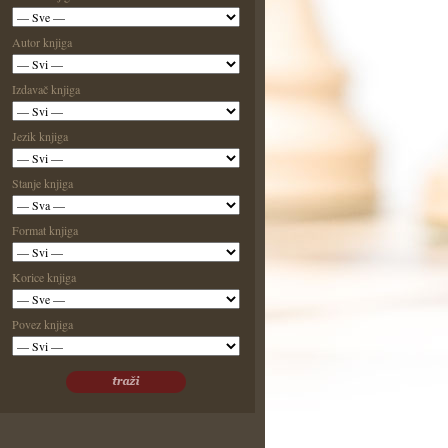
Autor knjiga
Izdavač knjiga
Jezik knjiga
Stanje knjiga
Format knjiga
Korice knjiga
Povez knjiga