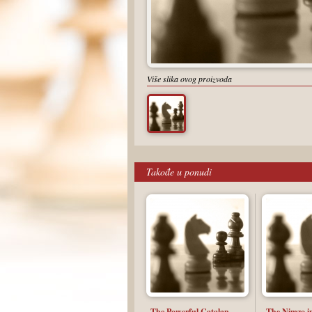
Više slika ovog proizvoda
Takođe u ponudi
The Powerful Catalan
The Nimzo i