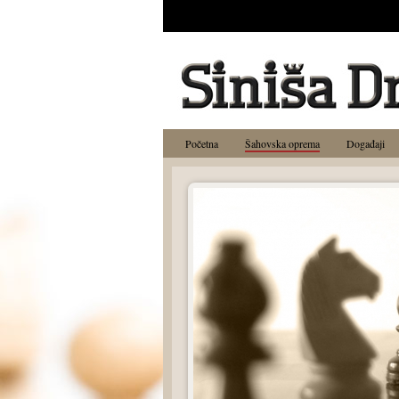
Početna
Šahovska oprema
Događaji