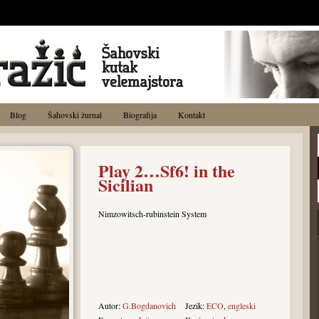
Blog
Šahovski žurnal
Biografija
Kontakt
Play 2…Sf6! in the
Sicilian
Nimzowitsch-rubinstein System
Autor:
G.Bogdanovich
Jezik:
ECO
,
engleski