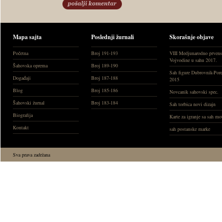
Mapa sajta
Poslednji žurnali
Skorašnje objave
Početna
Broj 191-193
VIII Medjunarodno prvens
Vojvodine u sahu 2017.
Šahovska oprema
Broj 189-190
Sah figure Dubrovnik-Por
Događaji
Broj 187-188
2015
Blog
Broj 185-186
Novcanik sahovski spec.
Šahovski žurnal
Broj 183-184
Sah torbica novi dizajn
Biografija
Karte za igranje sa sah m
Kontakt
sah postanske marke
Sva prava zadržana