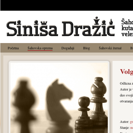
Početna
Šahovska oprema
Događaji
Blog
Šahovski žurnal
B
Vol
Odlicna 
Autor je 
deo svoj
otvaranja
Autor:
g
Stanje:
n