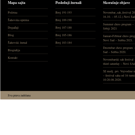
Mapa sajta
Poslednji žurnali
Skorašnje objave
Početna
Broj 191-193
Novembar_sah_festival 20
16.10. – 05.12.) Novi Sa
Šahovska oprema
Broj 189-190
Summer chess program – l
Događaji
Broj 187-188
Srbiji 2021
Blog
Broj 185-186
Januar=Februar chess pro
Novi Sad – Serbia 2021.
Šahovski žurnal
Broj 183-184
Decembar chess program 
Biografija
Sad – Serbia 2020.
Kontakt
Novembarski sah festival
third saturday – Novi SA
XI medj. prv. Vojvodine u
– festival saha od 16 turni
10-20.08.2020.
Sva prava zadržana