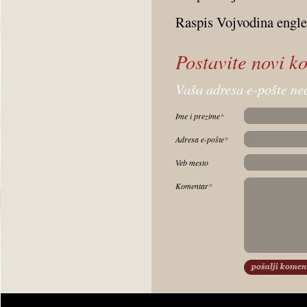
Raspis Vojvodina engl
Postavite novi k
Vaša adresa e-pošte ne
Ime i prezime
*
Adresa e-pošte
*
Veb mesto
Komentar
*