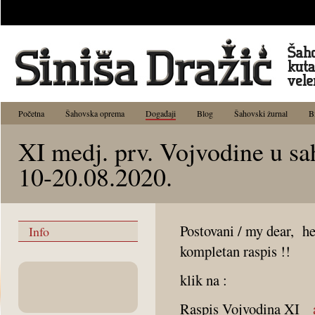
Početna
Šahovska oprema
Događaji
Blog
Šahovski žurnal
B
XI medj. prv. Vojvodine u sah
10-20.08.2020.
Postovani / my dear, he
Info
kompletan raspis !!
klik na :
Raspis Vojvodina XI